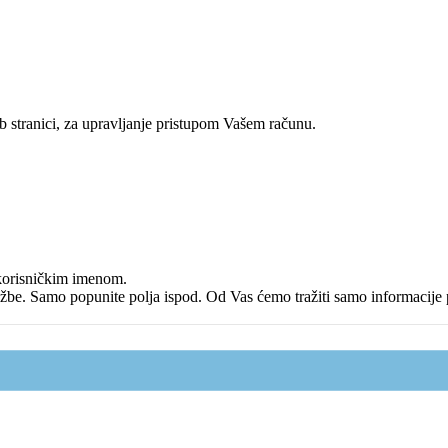
eb stranici, za upravljanje pristupom Vašem računu.
 korisničkim imenom.
arudžbe. Samo popunite polja ispod. Od Vas ćemo tražiti samo informacij