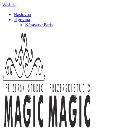
Wishlist
Naslovna
Trgovina
Kérastase Paris