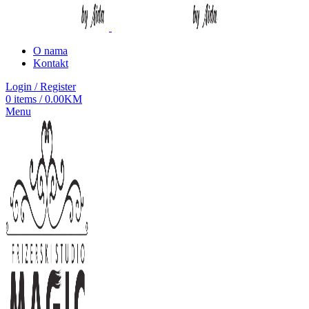
O nama
Kontakt
Login / Register
0
items
/
0.00
KM
Menu