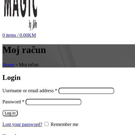
0
items
/
0.00
KM
Moj račun
Home
»
Moj račun
Login
Username or email address
*
Password
*
Log in
Lost your password?
Remember me