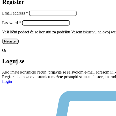
Register
Email address
*
Password
*
Vaši lični podaci će se koristiti za podršku Vašem iskustvu na ovoj w
Register
Or
Loguj se
Ako imate korisnički račun, prijavite se sa svojom e-mail adresom ili
Registracijom za ovu stranicu možete pristupiti statusu i historiji n
Login