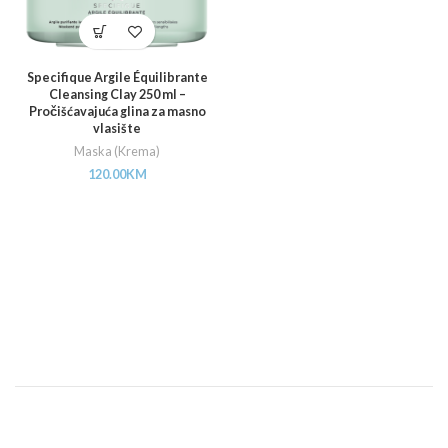
Specifique Argile Équilibrante
Cleansing Clay 250 ml –
Pročišćavajuća glina za masno
vlasište
Maska (Krema)
120.00
KM