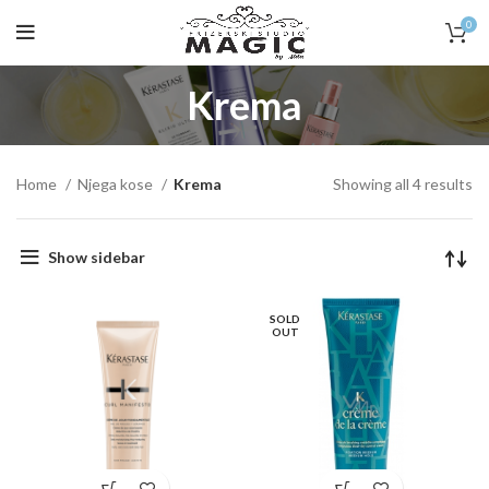
0
Krema
Home
Njega kose
Krema
Showing all 4 results
Show sidebar
SOLD
OUT