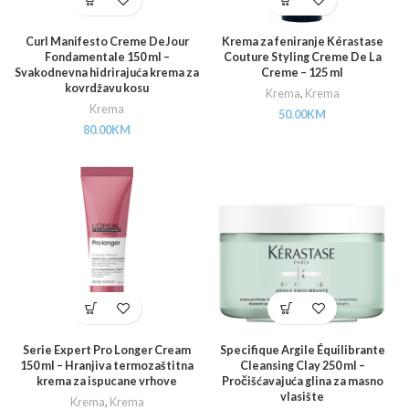
Curl Manifesto Creme DeJour
Krema za feniranje Kérastase
Fondamentale 150 ml –
Couture Styling Creme De La
Svakodnevna hidrirajuća krema za
Creme – 125 ml
kovrdžavu kosu
Krema
,
Krema
Krema
50.00
KM
80.00
KM
Serie Expert Pro Longer Cream
Specifique Argile Équilibrante
150 ml – Hranjiva termozaštitna
Cleansing Clay 250 ml –
krema za ispucane vrhove
Pročišćavajuća glina za masno
vlasište
Krema
,
Krema