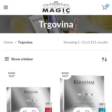
0
Trgovina
Home
Trgovina
Showing 1–12 of 211 results
Show sidebar
SOLD
SOLD
OUT
OUT