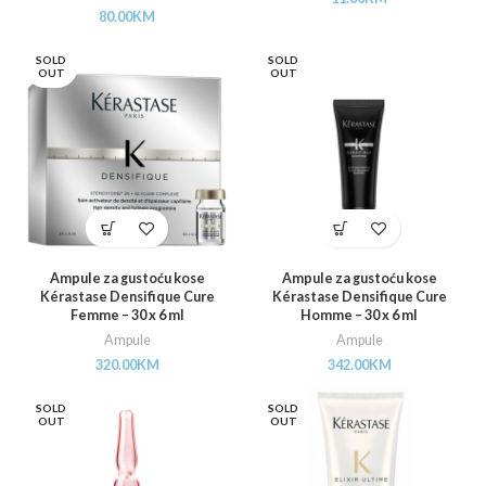
80.00
KM
SOLD
SOLD
OUT
OUT
Ampule za gustoću kose
Ampule za gustoću kose
Kérastase Densifique Cure
Kérastase Densifique Cure
Femme – 30 x 6 ml
Homme – 30 x 6 ml
Ampule
Ampule
320.00
KM
342.00
KM
SOLD
SOLD
OUT
OUT