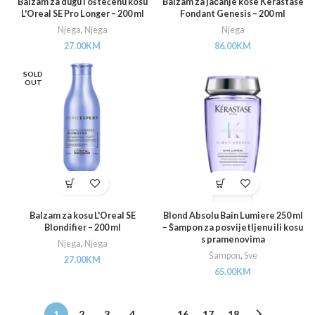
Balzam za dugu i oštećenu kosu
Balzam za jačanje kose Kerastase
L'Oreal SE Pro Longer – 200 ml
Fondant Genesis – 200 ml
Njega
,
Njega
Njega
27.00
KM
86.00
KM
SOLD
OUT
Balzam za kosu L'Oreal SE
Blond Absolu Bain Lumiere 250 ml
Blondifier – 200 ml
– Šampon za posvijetljenu ili kosu
s pramenovima
Njega
,
Njega
Šampon
,
Sve
27.00
KM
65.00
KM
1
2
3
4
…
16
17
18