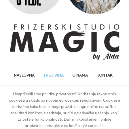
NASLOVNA
TRGOVINA
O NAMA
KONTAKT
Unaprijedili smo politiku privatnosti i korištenja takozvanih
cookiesa u skladu sa novom europskom regulativom. Cookiese
koristimo kako bismo mogli pružati uslugu online narudžbe,
analizirati korištenje sadržaja, nuditi oglašivačka rješenja, kao i
Copyright
2022
Bilal Sporišević
| Sva prava zadržana.
za ostale funkcionalnosti. Daljnjim korištenjem online
Država: Bosna i Hercegovina
prodavnice pristajete na korištenje cookiesa.