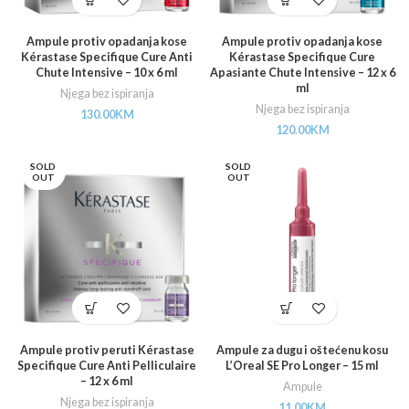
Ampule protiv opadanja kose
Ampule protiv opadanja kose
Kérastase Specifique Cure Anti
Kérastase Specifique Cure
Chute Intensive – 10 x 6 ml
Apasiante Chute Intensive – 12 x 6
ml
Njega bez ispiranja
Njega bez ispiranja
130.00
KM
120.00
KM
SOLD
SOLD
OUT
OUT
Ampule protiv peruti Kérastase
Ampule za dugu i oštećenu kosu
Specifique Cure Anti Pelliculaire
L’Oreal SE Pro Longer – 15 ml
– 12 x 6 ml
Ampule
Njega bez ispiranja
11.00
KM