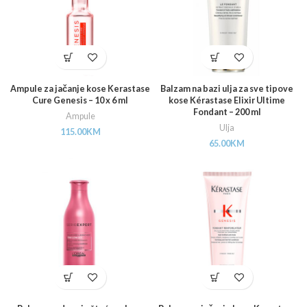
Ampule za jačanje kose Kerastase
Balzam na bazi ulja za sve tipove
Cure Genesis – 10 x 6 ml
kose Kérastase Elixir Ultime
Fondant – 200 ml
Ampule
Ulja
115.00
KM
65.00
KM