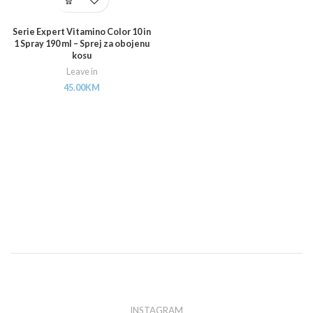
Serie Expert Vitamino Color 10 in
1 Spray 190 ml – Sprej za obojenu
kosu
Leave in
45.00
KM
INSTAGRAM