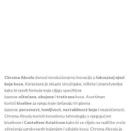
Chroma Absolu
donosi revolucionarnu inovaciju u
luksuznoj njezi
boje kose
. Kerastase je okupio stručnjake, stiliste i znanstvenike
kako bi razvili formule koje ciljaju specifične
izazove
oštećene
,
obojene
i
tretirane
kose. Asortiman
koristi
kiseline
za njegu koje rješavaju tri glavna
izazova:
poroznost
,
lomljivost
,
nestabilnost boje
i nezasićenost.
Chroma Absolu koristi inovativnu tehnologiju s njegujućom
kiselinom i
Centellom Asiaticom
kako bi se ciljalo na različite vrste
oštećenja uzrokovanih bojenjem i oživjelo kosu. Chroma Absolu je