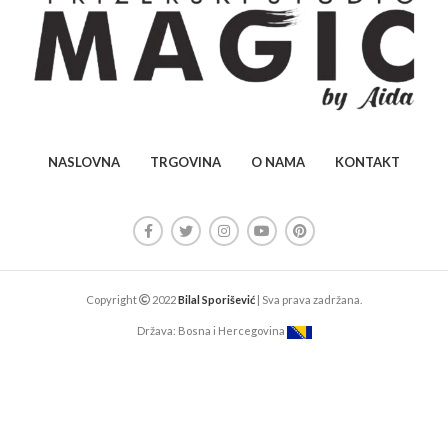
NASLOVNA
TRGOVINA
O NAMA
KONTAKT
Copyright
2022
Bilal Sporišević
| Sva prava zadržana.
Država: Bosna i Hercegovina