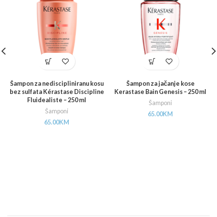
Šampon za nediscipliniranu kosu
Šampon za jačanje kose
bez sulfata Kérastase Discipline
Kerastase Bain Genesis – 250 ml
Fluidealiste – 250 ml
Šamponi
Šamponi
65.00
KM
65.00
KM