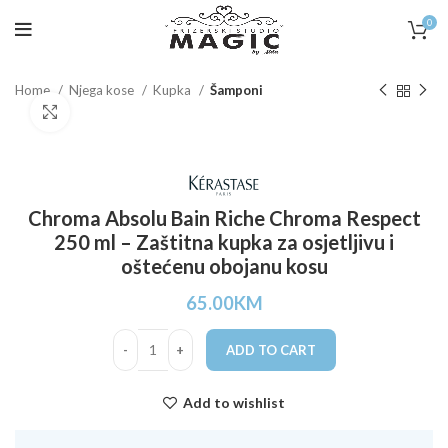
0
Home
Njega kose
Kupka
Šamponi
Click to enlarge
Chroma Absolu Bain Riche Chroma Respect
250 ml – Zaštitna kupka za osjetljivu i
oštećenu obojanu kosu
65.00
KM
ADD TO CART
Add to wishlist