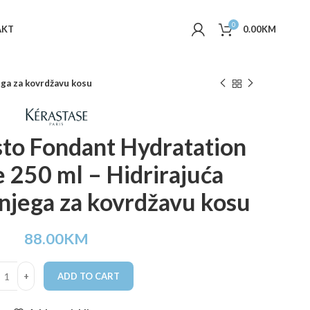
0
AKT
0.00
KM
ega za kovrdžavu kosu
sto Fondant Hydratation
e 250 ml – Hidrirajuća
 njega za kovrdžavu kosu
88.00
KM
ADD TO CART