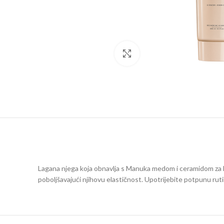
Click to enlarge
Lagana njega koja obnavlja s Manuka medom i ceramidom za ko
poboljšavajući njihovu elastičnost. Upotrijebite potpunu ruti