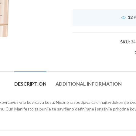
12
P
SKU:
34
DESCRIPTION
ADDITIONAL INFORMATION
vrčavu i vrlo kovrčavu kosu. Nježno raspetljava čak i najtvrdokornije čvo
nu Curl Manifesto za punije te savršeno definirane i snažnije prirodne ko