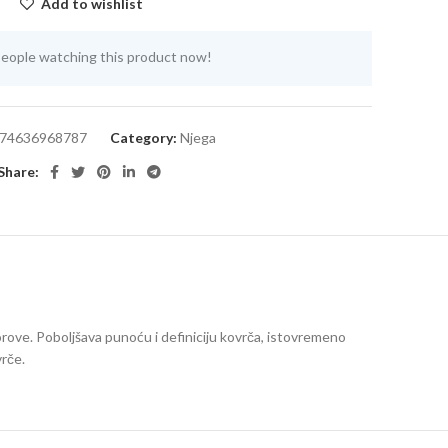
Add to wishlist
eople watching this product now!
74636968787
Category:
Njega
Share:
rove. Poboljšava punoću i definiciju kovrča, istovremeno
vrče.