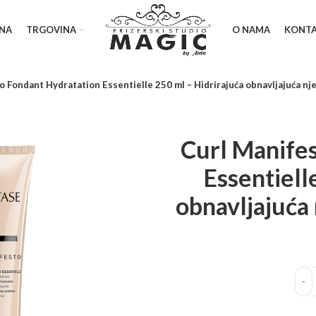
NA
TRGOVINA
O NAMA
KONT
o Fondant Hydratation Essentielle 250 ml – Hidrirajuća obnavljajuća nj
Curl Manife
Essentiell
obnavljajuća