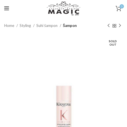
0
Home
Styling
Suhi šampon
Šampon
SOLD
OUT