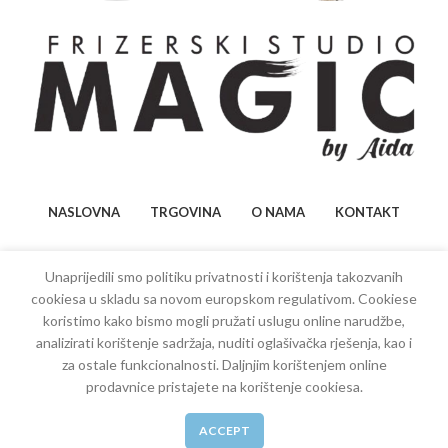
NASLOVNA
TRGOVINA
O NAMA
KONTAKT
Unaprijedili smo politiku privatnosti i korištenja takozvanih
cookiesa u skladu sa novom europskom regulativom. Cookiese
koristimo kako bismo mogli pružati uslugu online narudžbe,
analizirati korištenje sadržaja, nuditi oglašivačka rješenja, kao i
Copyright
2022
Bilal Sporišević
| Sva prava zadržana.
za ostale funkcionalnosti. Daljnjim korištenjem online
Država: Bosna i Hercegovina
prodavnice pristajete na korištenje cookiesa.
0
ACCEPT