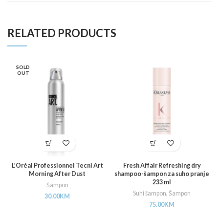
RELATED PRODUCTS
SOLD
OUT
L’Oréal Professionnel Tecni Art
Fresh Affair Refreshing dry
Morning After Dust
shampoo-šampon za suho pranje
233 ml
Šampon
Suhi šampon
,
Šampon
30.00
KM
75.00
KM