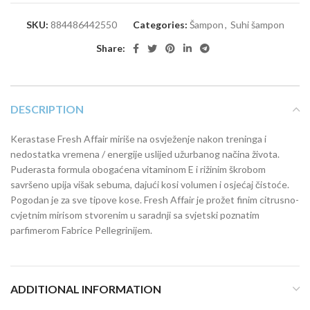
SKU:
884486442550
Categories:
Šampon
,
Suhi šampon
Share:
DESCRIPTION
Kerastase Fresh Affair miriše na osvježenje nakon treninga i
nedostatka vremena / energije uslijed užurbanog načina života.
Puderasta formula obogaćena vitaminom E i rižinim škrobom
savršeno upija višak sebuma, dajući kosi volumen i osjećaj čistoće.
Pogodan je za sve tipove kose. Fresh Affair je prožet finim citrusno-
cvjetnim mirisom stvorenim u saradnji sa svjetski poznatim
parfimerom Fabrice Pellegrinijem.
ADDITIONAL INFORMATION