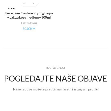
SOLD
OUT
Kérastase Couture Styling Laque
– Lak za kosu medium – 300 ml
Lak za kosu
80.00
KM
INSTAGRAM
POGLEDAJTE NAŠE OBJAVE
Naše radove možete pratiti i na našem instagram profilu