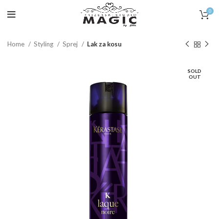
0
Home
Styling
Sprej
Lak za kosu
SOLD
OUT