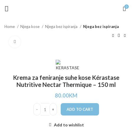
0
Home
Njega kose
Njega bez ispiranja
Njega bez ispiranja
Click to enlarge
Krema za feniranje suhe kose Kérastase
Nutritive Nectar Thermique – 150 ml
80.00
KM
ADD TO CART
Add to wishlist