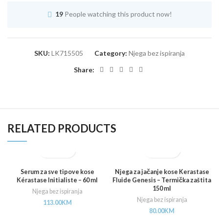
19
People watching this product now!
SKU:
LK715505
Category:
Njega bez ispiranja
Share:
RELATED PRODUCTS
Serum za sve tipove kose
Njega za jačanje kose Kerastase
Kérastase Initialiste – 60 ml
Fluide Genesis – Termička zaštita
150 ml
Njega bez ispiranja
Njega bez ispiranja
113.00
KM
80.00
KM