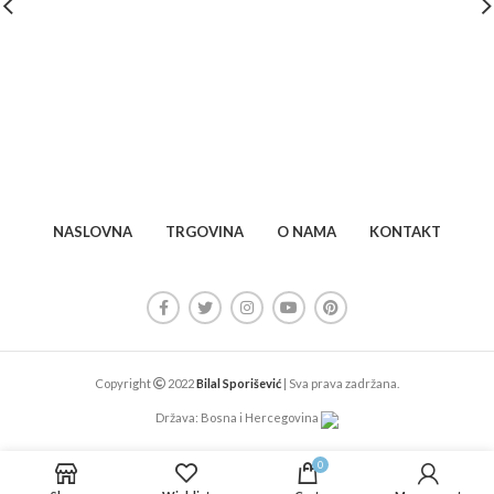
NASLOVNA
TRGOVINA
O NAMA
KONTAKT
Copyright
2022
Bilal Sporišević
| Sva prava zadržana.
Država: Bosna i Hercegovina
0