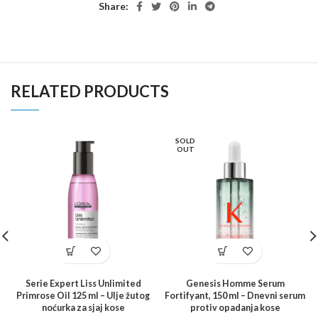
Share:
RELATED PRODUCTS
SOLD
OUT
Serie Expert Liss Unlimited
Genesis Homme Serum
Primrose Oil 125 ml – Ulje žutog
Fortifyant, 150 ml – Dnevni serum
noćurka za sjaj kose
protiv opadanja kose