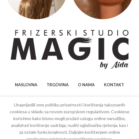
NASLOVNA
TRGOVINA
O NAMA
KONTAKT
Unaprijedili smo politiku privatnosti i korištenja takozvanih
cookiesa u skladu sa novom europskom regulativom. Cookiese
koristimo kako bismo mogli pružati uslugu online narudžbe,
analizirati korištenje sadržaja, nuditi oglašivačka rješenja, kao i
Copyright
2022
Bilal Sporišević
| Sva prava zadržana.
za ostale funkcionalnosti. Daljnjim korištenjem online
Država: Bosna i Hercegovina
prodavnice pristajete na korištenje cookiesa.