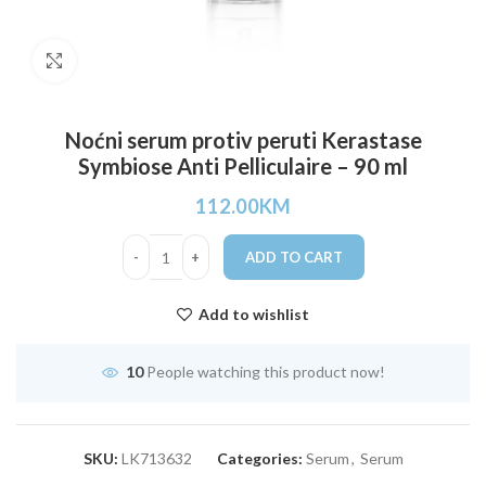
Click to enlarge
Noćni serum protiv peruti Kerastase
Symbiose Anti Pelliculaire – 90 ml
112.00
KM
ADD TO CART
Add to wishlist
10
People watching this product now!
SKU:
LK713632
Categories:
Serum
,
Serum