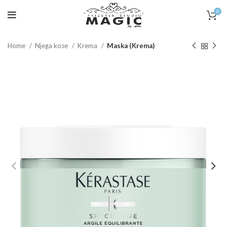
0
Home
Njega kose
Krema
Maska (Krema)