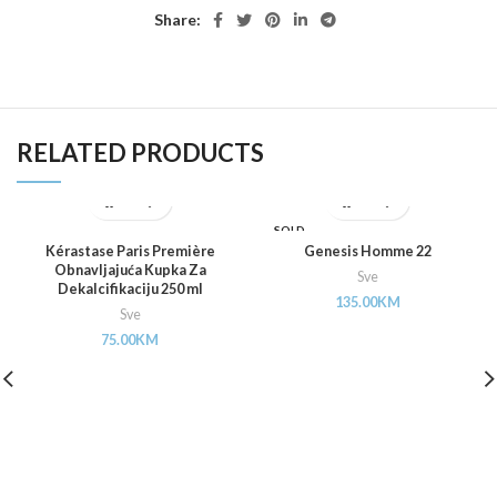
Share:
RELATED PRODUCTS
SOLD
OUT
Kérastase Paris Première
Genesis Homme 22
Obnavljajuća Kupka Za
Sve
Dekalcifikaciju 250 ml
135.00
KM
Sve
75.00
KM