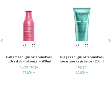
Balzam za dugu i oštećenu kosu
Njega za dugu i oštećenu kosu
L'Oreal SE Pro Longer – 200 ml
Kérastase Resistance – 200 ml
Njega
,
Njega
Njega
27.00
KM
90.00
KM