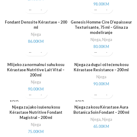
98.00
KM
Fondant Denssite Kérastase – 200
Genesis Homme Cire D’epaisseur
ml
Texturisante, 75 ml – Glina za
modeliranje
Njega
Njega
,
Njega
86.00
KM
80.00
KM
Mlijeko za normalnu i suhu kosu
Njega za dugu i oštećenu kosu
Kérastase Nutritive Lait Vital –
Kérastase Resistance – 200 ml
200 ml
Njega
Njega
90.00
KM
90.00
KM
SOLD
SOLD
OUT
OUT
Njega za jako isušenu kosu
Njega za kosu Kérastase Aura
Kérastase Nutritive Fondant
Botanica Soin Fondant – 200 ml
Magistral – 200 ml
Njega
,
Njega
Njega
65.00
KM
75.00
KM