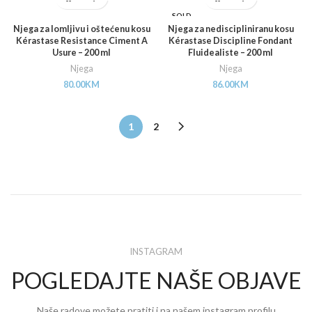
SOLD
OUT
Njega za lomljivu i oštećenu kosu
Njega za nediscipliniranu kosu
Kérastase Resistance Ciment A
Kérastase Discipline Fondant
Usure – 200 ml
Fluidealiste – 200 ml
Njega
Njega
80.00
KM
86.00
KM
1
2
INSTAGRAM
POGLEDAJTE NAŠE OBJAVE
Naše radove možete pratiti i na našem instagram profilu