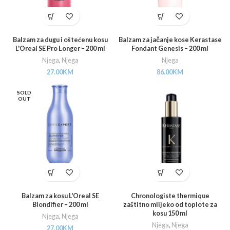
Balzam za dugu i oštećenu kosu
Balzam za jačanje kose Kerastase
L'Oreal SE Pro Longer – 200 ml
Fondant Genesis – 200 ml
Njega
,
Njega
Njega
27.00
KM
86.00
KM
SOLD
OUT
Balzam za kosu L'Oreal SE
Chronologiste thermique
Blondifier – 200 ml
zaštitno mlijeko od toplote za
kosu 150 ml
Njega
,
Njega
Njega
,
Njega
27.00
KM