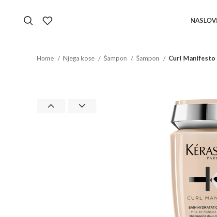
NASLOV
Home
Njega kose
Šampon
Šampon
Curl Manifesto 