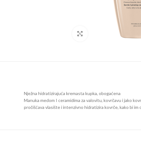
Click to enlarge
Nježna hidratizirajuća kremasta kupka, obogaćena
Manuka medom I ceramidima za valovitu, kovrčavu i jako kov
pročišćava vlasište i intenzivno hidratizira kovrče, kako bi i