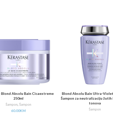
 Blond Absolu Bain Cicaextreme
Blond Absolu Bain Ultra-Violet
250ml
Šampon za neutralizaciju žutih 
tonova
Šampon
,
Šampon
Šampon
60.00
KM