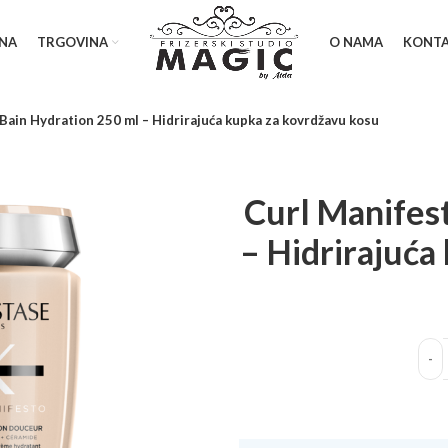
NA
TRGOVINA
O NAMA
KONT
Bain Hydration 250 ml – Hidrirajuća kupka za kovrdžavu kosu
Curl Manifes
– Hidrirajuća