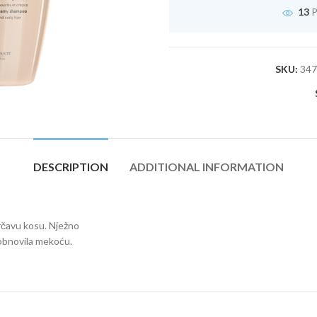
13
P
SKU:
347
DESCRIPTION
ADDITIONAL INFORMATION
rčavu kosu. Nježno
m obnovila mekoću.