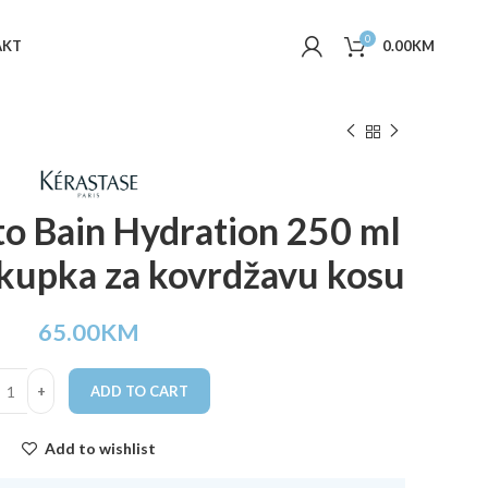
0
AKT
0.00
KM
to Bain Hydration 250 ml
 kupka za kovrdžavu kosu
65.00
KM
ADD TO CART
Add to wishlist