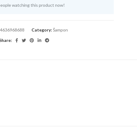
eople watching this product now!
4636968688
Category:
Šampon
Share: