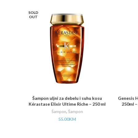
SOLD
OUT
Šampon uljni za debelu i suhu kosu
Genesis H
Kérastase Elixir Ultime Riche – 250 ml
250ml –
Šampon
,
Šampon
55.00
KM