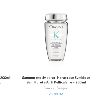
 200ml-
Šampon protiv peruti Kerastase Symbiose
Kérasta
u
Bain Purete Anti Pelliculaire – 250 ml
Šampon
,
Šampon
65.00
KM