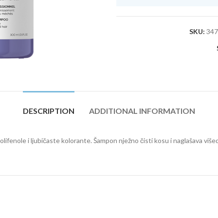
SKU:
347
DESCRIPTION
ADDITIONAL INFORMATION
lifenole i ljubičaste kolorante. Šampon nježno čisti kosu i naglašava više