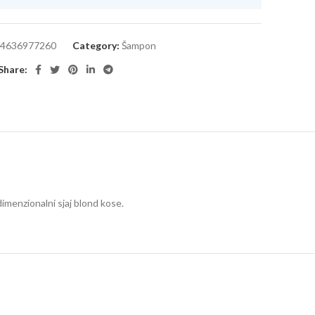
4636977260
Category:
Šampon
Share:
dimenzionalni sjaj blond kose.