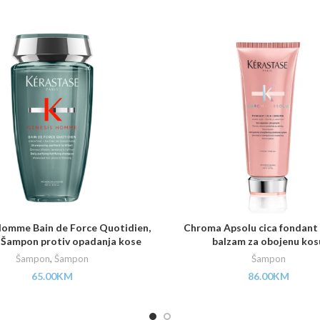
omme Bain de Force Quotidien,
Chroma Apsolu cica fondant
 Šampon protiv opadanja kose
balzam za obojenu kos
Šampon
,
Šampon
Šampon
65.00
KM
86.00
KM