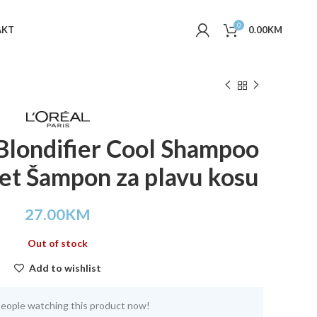
0
AKT
0.00
KM
 Blondifier Cool Shampoo
let Šampon za plavu kosu
27.00
KM
Out of stock
Add to wishlist
eople watching this product now!