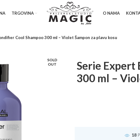
NA
TRGOVINA
O NAMA
KONT
ondifier Cool Shampoo 300 ml – Violet Šampon za plavu kosu
SOLD
Serie Expert
OUT
300 ml – Vio
18
P