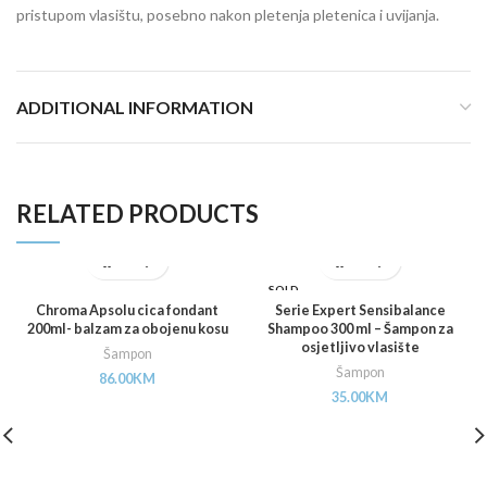
pristupom vlasištu, posebno nakon pletenja pletenica i uvijanja.
ADDITIONAL INFORMATION
RELATED PRODUCTS
SOLD
OUT
Chroma Apsolu cica fondant
Serie Expert Sensibalance
200ml- balzam za obojenu kosu
Shampoo 300 ml – Šampon za
osjetljivo vlasište
Šampon
Šampon
86.00
KM
35.00
KM