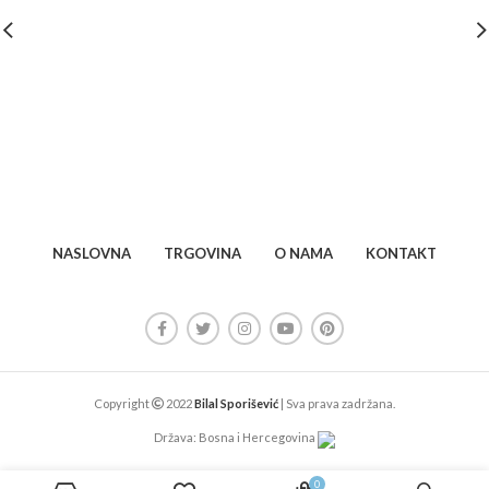
NASLOVNA
TRGOVINA
O NAMA
KONTAKT
Copyright
2022
Bilal Sporišević
| Sva prava zadržana.
Država: Bosna i Hercegovina
0