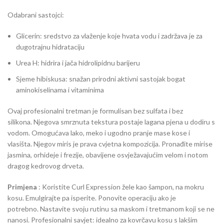
Odabrani sastojci:
Glicerin: sredstvo za vlaženje koje hvata vodu i zadržava je za
dugotrajnu hidrataciju
Urea H: hidrira i jača hidrolipidnu barijeru
Sjeme hibiskusa: snažan prirodni aktivni sastojak bogat
aminokiselinama i vitaminima
Ovaj profesionalni tretman je formulisan bez sulfata i bez
silikona. Njegova smrznuta tekstura postaje lagana pjena u dodiru s
vodom. Omogućava lako, meko i ugodno pranje mase kose i
vlasišta. Njegov miris je prava cvjetna kompozicija. Pronađite mirise
jasmina, orhideje i frezije, obavijene osvježavajućim velom i notom
dragog kedrovog drveta.
Primjena
: Koristite Curl Expression žele kao šampon, na mokru
kosu. Emulgirajte pa isperite. Ponovite operaciju ako je
potrebno. Nastavite svoju rutinu sa maskom i tretmanom koji se ne
nanosi. Profesionalni savjet: idealno za kovrčavu kosu s lakšim