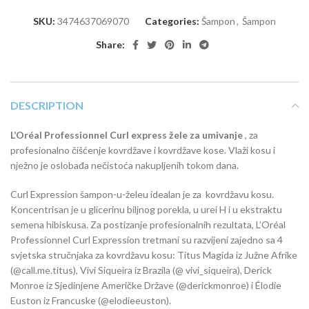
SKU:
3474637069070
Categories:
Šampon
,
Šampon
Share:
DESCRIPTION
L’Oréal Professionnel Curl express žele za umivanje
, za
profesionalno čišćenje kovrdžave i kovrdžave kose. Vlaži kosu i
nježno je oslobađa nečistoća nakupljenih tokom dana.
Curl Expression šampon-u-želeu idealan je za kovrdžavu kosu.
Koncentrisan je u glicerinu biljnog porekla, u urei H i u ekstraktu
semena hibiskusa. Za postizanje profesionalnih rezultata, L’Oréal
Professionnel Curl Expression tretmani su razvijeni zajedno sa 4
svjetska stručnjaka za kovrdžavu kosu: Titus Magida iz Južne Afrike
(@call.me.titus), Vivi Siqueira iz Brazila (@ vivi_siqueira), Derick
Monroe iz Sjedinjene Američke Države (@derickmonroe) i Élodie
Euston iz Francuske (@elodieeuston).