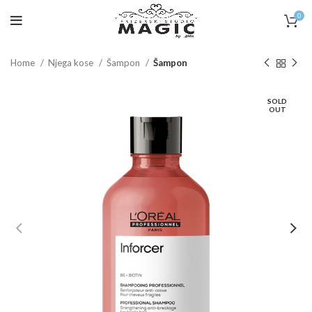
0
Home
Njega kose
Šampon
Šampon
SOLD
OUT