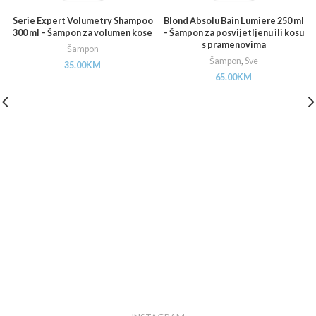
Serie Expert Volumetry Shampoo
Blond Absolu Bain Lumiere 250 ml
300 ml – Šampon za volumen kose
– Šampon za posvijetljenu ili kosu
s pramenovima
Šampon
Šampon
,
Sve
35.00
KM
65.00
KM