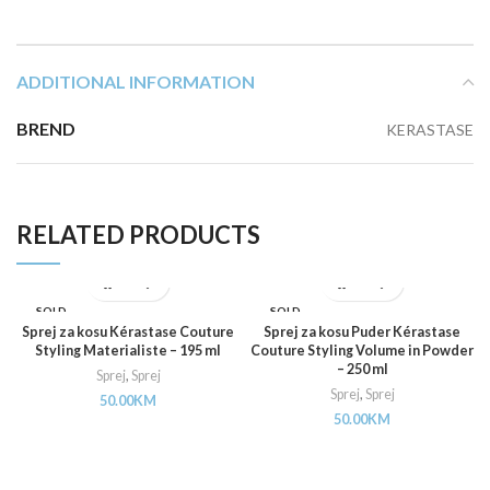
ADDITIONAL INFORMATION
BREND
KERASTASE
RELATED PRODUCTS
SOLD
SOLD
OUT
OUT
Sprej za kosu Kérastase Couture
Sprej za kosu Puder Kérastase
Styling Materialiste – 195 ml
Couture Styling Volume in Powder
– 250 ml
Sprej
,
Sprej
Sprej
,
Sprej
50.00
KM
50.00
KM