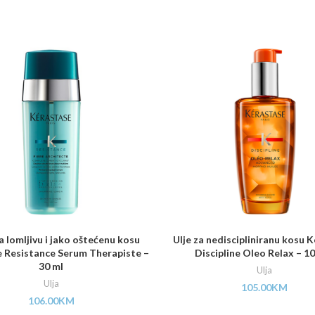
 lomljivu i jako oštećenu kosu
Ulje za nediscipliniranu kosu 
 Resistance Serum Therapiste –
Discipline Oleo Relax – 1
30 ml
Ulja
Ulja
105.00
KM
106.00
KM