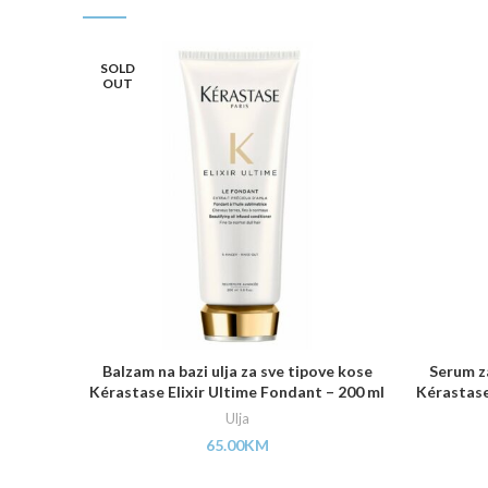
SOLD
OUT
Balzam na bazi ulja za sve tipove kose
Serum za
Kérastase Elixir Ultime Fondant – 200 ml
Kérastase
Ulja
65.00
KM