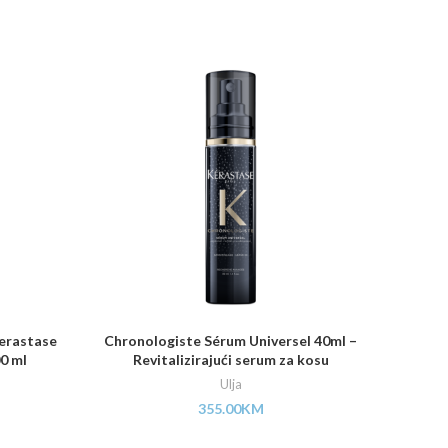
Kerastase
Chronologiste Sérum Universel 40ml –
Serum z
00 ml
Revitalizirajući serum za kosu
Ulja
355.00
KM