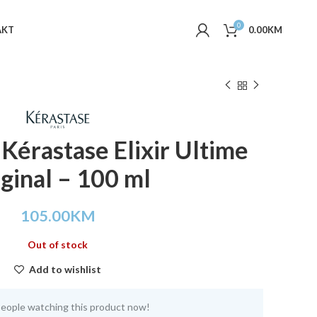
0
AKT
0.00
KM
 Kérastase Elixir Ultime
ginal – 100 ml
105.00
KM
Out of stock
Add to wishlist
eople watching this product now!