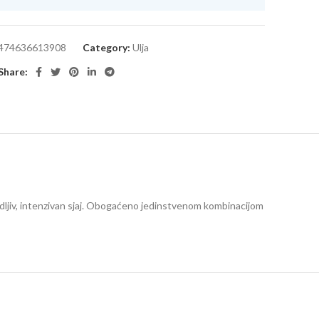
474636613908
Category:
Ulja
Share:
vidljiv, intenzivan sjaj. Obogaćeno jedinstvenom kombinacijom