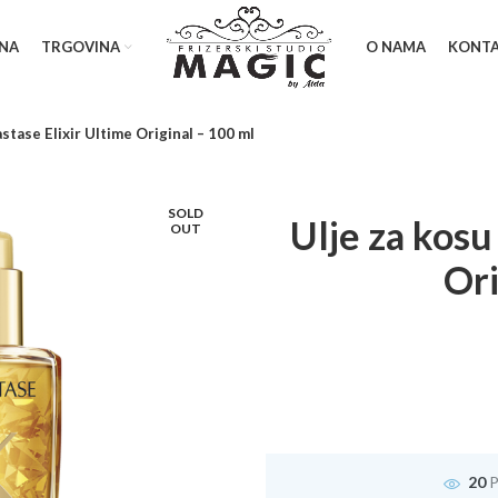
NA
TRGOVINA
O NAMA
KONT
stase Elixir Ultime Original – 100 ml
SOLD
Ulje za kosu
OUT
Ori
20
P