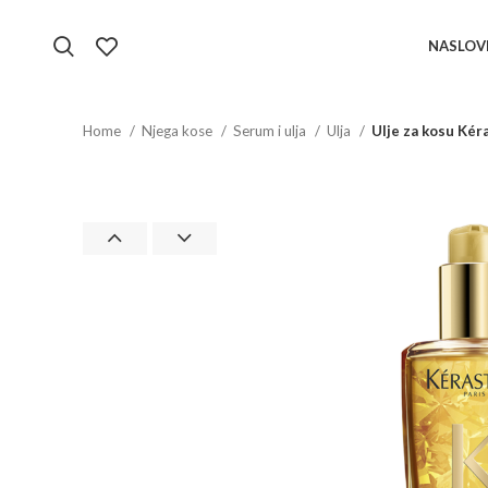
NASLOV
Home
Njega kose
Serum i ulja
Ulja
Ulje za kosu Kéra