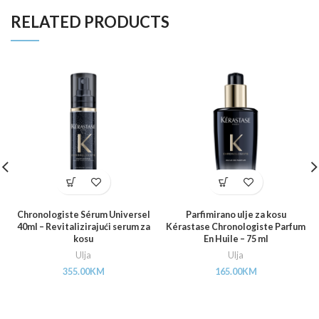
RELATED PRODUCTS
Chronologiste Sérum Universel
Parfimirano ulje za kosu
40ml – Revitalizirajući serum za
Kérastase Chronologiste Parfum
kosu
En Huile – 75 ml
Ulja
Ulja
355.00
KM
165.00
KM