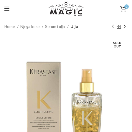
0
Home
Njega kose
Serum i ulja
Ulja
SOLD
OUT