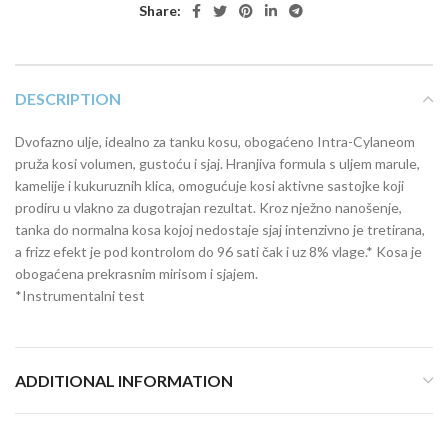
Share:
DESCRIPTION
Dvofazno ulje, idealno za tanku kosu, obogaćeno Intra-Cylaneom
pruža kosi volumen, gustoću i sjaj. Hranjiva formula s uljem marule,
kamelije i kukuruznih klica, omogućuje kosi aktivne sastojke koji
prodiru u vlakno za dugotrajan rezultat. Kroz nježno nanošenje,
tanka do normalna kosa kojoj nedostaje sjaj intenzivno je tretirana,
a frizz efekt je pod kontrolom do 96 sati čak i uz 8% vlage.* Kosa je
obogaćena prekrasnim mirisom i sjajem.
*Instrumentalni test
ADDITIONAL INFORMATION