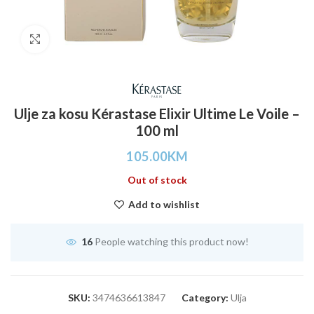
Click to enlarge
Ulje za kosu Kérastase Elixir Ultime Le Voile –
100 ml
105.00
KM
Out of stock
Add to wishlist
16
People watching this product now!
SKU:
3474636613847
Category:
Ulja