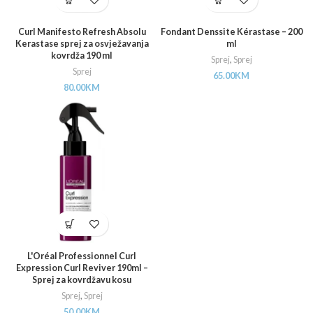
Curl Manifesto Refresh Absolu
Fondant Denssite Kérastase – 200
Kerastase sprej za osvježavanja
ml
kovrdža 190 ml
Sprej
,
Sprej
Sprej
65.00
KM
80.00
KM
L'Oréal Professionnel Curl
Expression Curl Reviver 190ml –
Sprej za kovrdžavu kosu
Sprej
,
Sprej
50.00
KM