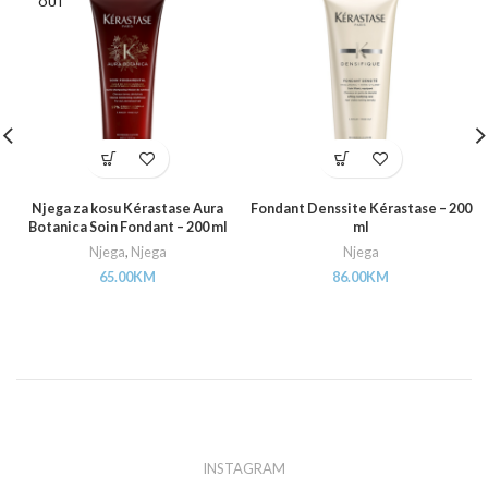
OUT
Njega za kosu Kérastase Aura
Fondant Denssite Kérastase – 200
Botanica Soin Fondant – 200 ml
ml
Njega
,
Njega
Njega
65.00
KM
86.00
KM
INSTAGRAM