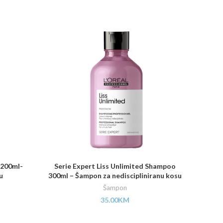
 200ml-
Serie Expert Liss Unlimited Shampoo
Šampo
u
300ml – Šampon za nediscipliniranu kosu
S
Šampon
35.00
KM