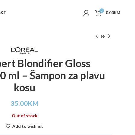
0
AKT
0.00
KM
ert Blondifier Gloss
 ml – Šampon za plavu
kosu
35.00
KM
Out of stock
Add to wishlist