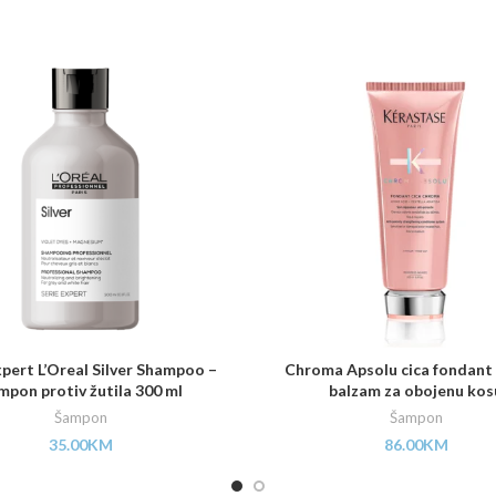
xpert L’Oreal Silver Shampoo –
Chroma Apsolu cica fondant
mpon protiv žutila 300 ml
balzam za obojenu kos
Šampon
Šampon
35.00
KM
86.00
KM