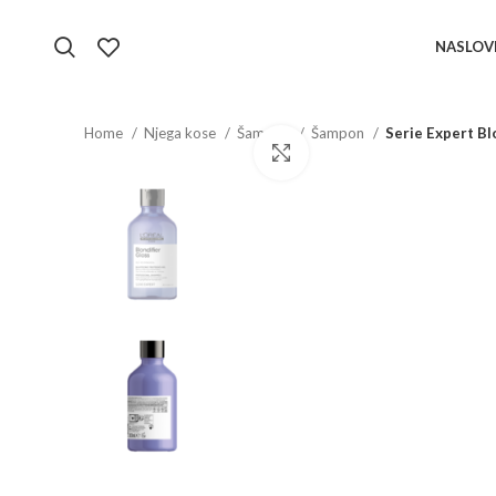
NASLOV
Home
Njega kose
Šampon
Šampon
Serie Expert Bl
Click to enlarge