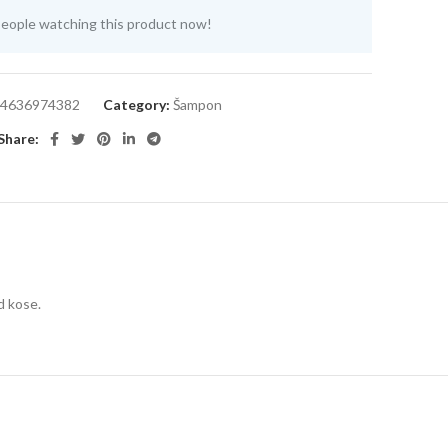
eople watching this product now!
4636974382
Category:
Šampon
Share:
d kose.